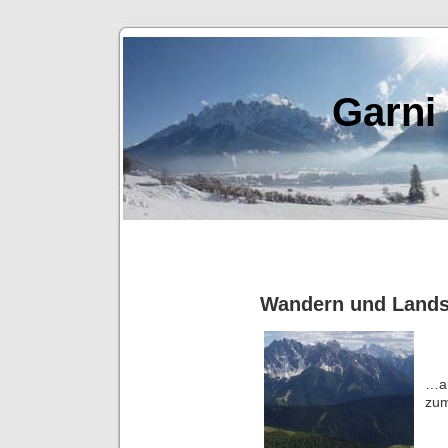
Garni
Wandern und Lands
..
zum
…a
zum
.