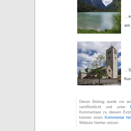
sdf
…am
am 
sdf
sdf
sdf
cb
…S
Kun
Dieser Beitrag wurde vor a
veröffentlicht und unter
Kommentare zu diesem Eint
können einen
Kommentar hin
Website hierher setzen.