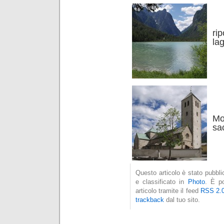
a4
a5
ri
la
a1
a2
a4
a5
Mo
sac
Questo articolo è stato pubbli
e classificato in
Photo
. È po
articolo tramite il feed
RSS 2.
trackback
dal tuo sito.